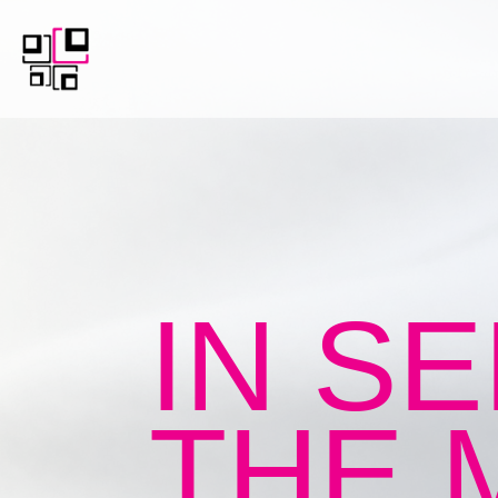
IN S
THE 