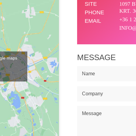
SITE
1097 
KRT. 3
PHONE
+36 1 
EMAIL
INFO
MESSAGE
oogle maps