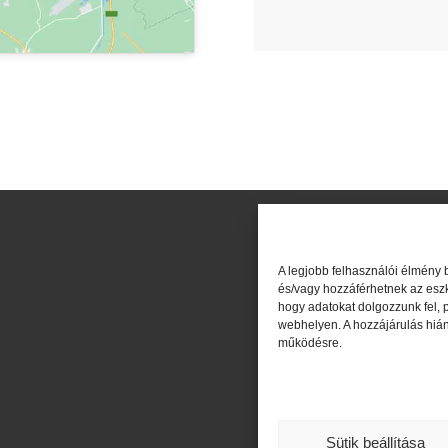
A legjobb felhasználói élmény 
és/vagy hozzáférhetnek az esz
hogy adatokat dolgozzunk fel, 
webhelyen. A hozzájárulás hián
működésre.
Sütik beállítása