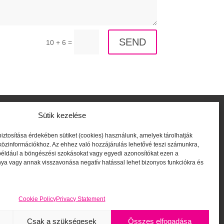
SEND
=
10 + 6
Sütik kezelése
biztosítása érdekében sütiket (cookies) használunk, amelyek tárolhatják
közinformációkhoz. Az ehhez való hozzájárulás lehetővé teszi számunkra,
PRIVACY POLICY
például a böngészési szokásokat vagy egyedi azonosítókat ezen a
COMPLIANCE / TELLME
ya vagy annak visszavonása negatív hatással lehet bizonyos funkciókra és
COOKIE POLICY
TERMS & CONDITIONS
Cookie Policy
Privacy Statement
Csak a szükségesek
Összes elfogadása